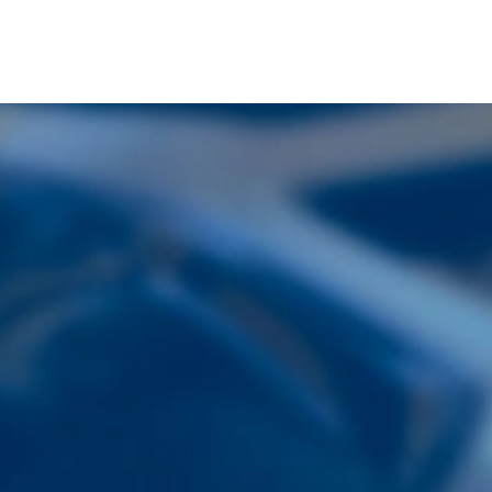
車検
洗車
種類と特徴
コース紹介
流れ
料金
料金
ドライブスルー洗車
スタッフ手洗い洗車
スタッフ機械洗車
コーティング
スタッフ車内清掃
コーティング
3層・6層詳細