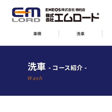
車検
洗車
洗車
-
-
コース紹介
Wash