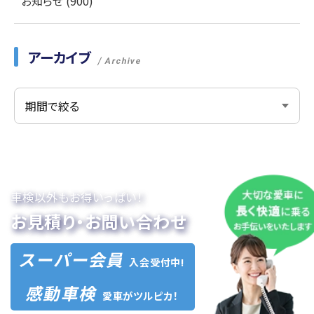
お知らせ (900)
アーカイブ
Archive
車検以外もお得いっぱい！
お見積り・お問い合わせ
スーパー会員
入会受付中!
感動車検
愛車がツルピカ！