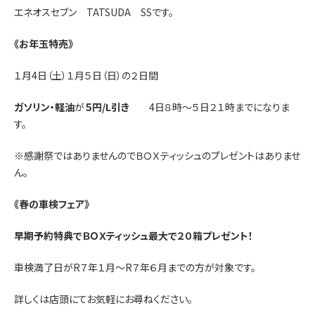
エネオスセブン TATSUDA SSです。
《お年玉特売》
１月4日（土）１月５日（日）の２日間
ガソリン・軽油
が
５円/L引き
4日８時～５日２１時までになりま
す。
※感謝祭ではありませんのでＢＯＸティッシュのプレゼントはありませ
ん。
《春の車検フェア》
早期予約特典でＢＯＸティッシュ最大で２０箱プレゼント！
車検満了日がR７年１月～R７年６月までの方が対象です。
詳しくは店頭にてお気軽にお尋ねください。