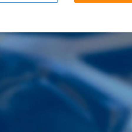
車検
洗車
種類と特徴
コース紹介
流れ
料金
料金
ドライブスルー洗車
スタッフ手洗い洗車
スタッフ機械洗車
コーティング
スタッフ車内清掃
コーティング