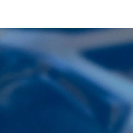
車検
洗車
種類と特徴
コース紹介
流れ
料金
料金
ドライブスルー洗車
スタッフ手洗い洗車
スタッフ機械洗車
コーティング
スタッフ車内清掃
コーティング
3層・6層詳細