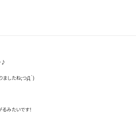
^♪
ましたね;つД｀)
がるみたいです！