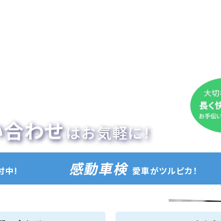
い合わせ
はお気軽に！
感動車検
付中!
愛車がツルピカ！