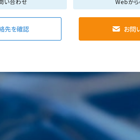
問い合わせ
Webか
絡先を確認
お問
車検
洗車
種類と特徴
コース紹介
流れ
料金
料金
ドライブスルー洗車