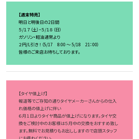
【週末特売】
明日と明後日の2日間
５/１７（土）・５/１８（日）
ガソリン・軽油通常より
２円/L引き ！（5/17 8:00 ～ 5/18 21：00）
皆様のご来店お待ちしております。
【タイヤ値上げ】
報道等でご存知の通りタイヤメーカーさんからの仕入
れ価格の値上げに伴い
６月１日よりタイヤ商品が値上げになります。タイヤ交
換をご検討中のお客様は５月中の交換をおすすめ致し
ます。無料でお見積りもお出ししますので店頭スタッフ
にお尋ねください。